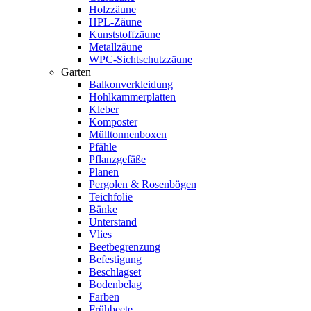
Holzzäune
HPL-Zäune
Kunststoffzäune
Metallzäune
WPC-Sichtschutzzäune
Garten
Balkonverkleidung
Hohlkammerplatten
Kleber
Komposter
Mülltonnenboxen
Pfähle
Pflanzgefäße
Planen
Pergolen & Rosenbögen
Teichfolie
Bänke
Unterstand
Vlies
Beetbegrenzung
Befestigung
Beschlagset
Bodenbelag
Farben
Frühbeete