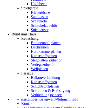
Hochbeete
Spielgeräte
Klettertürme
Sandkasten
Schaukeln
Schaukelzubehör
Spielhäuser
Rund ums Haus
Bedachung
Bitumenwellplatten
Dachrinnen
Hohlkammerplatten
Kunststoffplatten
Stegplatten Zubehör
Verlegezubehör
Wellplatten
Fassade
Balkonverkleidung
Kunststoffplatten
Schichtstoffplatten
Schrauben & Befestigung
Verkleidungspaneele
maxtimber-gartenwelt@luhmann.info
Kontakt
+++Lieferung direkt vom Großhändler+++