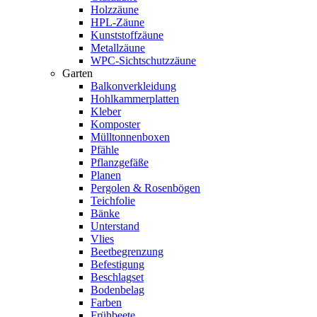
Holzzäune
HPL-Zäune
Kunststoffzäune
Metallzäune
WPC-Sichtschutzzäune
Garten
Balkonverkleidung
Hohlkammerplatten
Kleber
Komposter
Mülltonnenboxen
Pfähle
Pflanzgefäße
Planen
Pergolen & Rosenbögen
Teichfolie
Bänke
Unterstand
Vlies
Beetbegrenzung
Befestigung
Beschlagset
Bodenbelag
Farben
Frühbeete