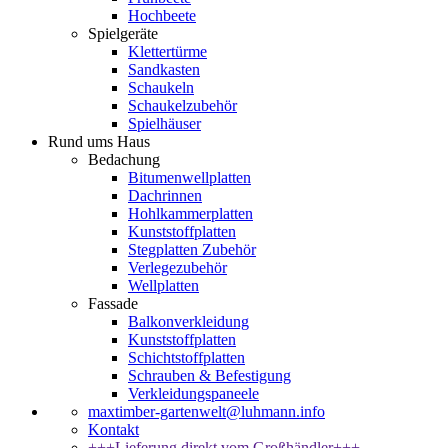
Hochbeete
Spielgeräte
Klettertürme
Sandkasten
Schaukeln
Schaukelzubehör
Spielhäuser
Rund ums Haus
Bedachung
Bitumenwellplatten
Dachrinnen
Hohlkammerplatten
Kunststoffplatten
Stegplatten Zubehör
Verlegezubehör
Wellplatten
Fassade
Balkonverkleidung
Kunststoffplatten
Schichtstoffplatten
Schrauben & Befestigung
Verkleidungspaneele
maxtimber-gartenwelt@luhmann.info
Kontakt
+++Lieferung direkt vom Großhändler+++