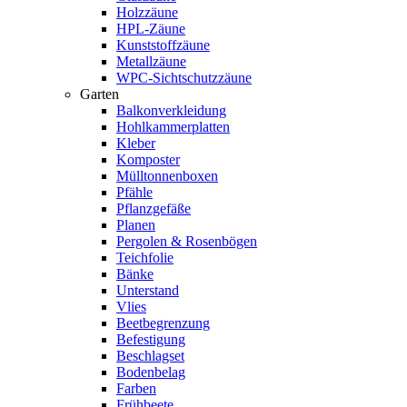
Holzzäune
HPL-Zäune
Kunststoffzäune
Metallzäune
WPC-Sichtschutzzäune
Garten
Balkonverkleidung
Hohlkammerplatten
Kleber
Komposter
Mülltonnenboxen
Pfähle
Pflanzgefäße
Planen
Pergolen & Rosenbögen
Teichfolie
Bänke
Unterstand
Vlies
Beetbegrenzung
Befestigung
Beschlagset
Bodenbelag
Farben
Frühbeete