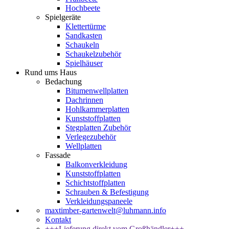
Hochbeete
Spielgeräte
Klettertürme
Sandkasten
Schaukeln
Schaukelzubehör
Spielhäuser
Rund ums Haus
Bedachung
Bitumenwellplatten
Dachrinnen
Hohlkammerplatten
Kunststoffplatten
Stegplatten Zubehör
Verlegezubehör
Wellplatten
Fassade
Balkonverkleidung
Kunststoffplatten
Schichtstoffplatten
Schrauben & Befestigung
Verkleidungspaneele
maxtimber-gartenwelt@luhmann.info
Kontakt
+++Lieferung direkt vom Großhändler+++