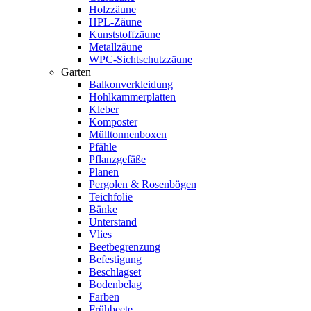
Holzzäune
HPL-Zäune
Kunststoffzäune
Metallzäune
WPC-Sichtschutzzäune
Garten
Balkonverkleidung
Hohlkammerplatten
Kleber
Komposter
Mülltonnenboxen
Pfähle
Pflanzgefäße
Planen
Pergolen & Rosenbögen
Teichfolie
Bänke
Unterstand
Vlies
Beetbegrenzung
Befestigung
Beschlagset
Bodenbelag
Farben
Frühbeete