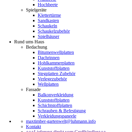
Hochbeete
Spielgeräte
Klettertürme
Sandkasten
Schaukeln
Schaukelzubehör
Spielhäuser
Rund ums Haus
Bedachung
Bitumenwellplatten
Dachrinnen
Hohlkammerplatten
Kunststoffplatten
Stegplatten Zubehör
Verlegezubehör
Wellplatten
Fassade
Balkonverkleidung
Kunststoffplatten
Schichtstoffplatten
Schrauben & Befestigung
Verkleidungspaneele
maxtimber-gartenwelt@luhmann.info
Kontakt
+++Lieferung direkt vom Großhändler+++