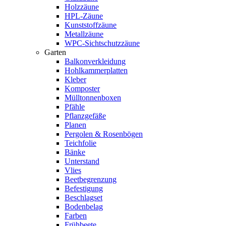
Holzzäune
HPL-Zäune
Kunststoffzäune
Metallzäune
WPC-Sichtschutzzäune
Garten
Balkonverkleidung
Hohlkammerplatten
Kleber
Komposter
Mülltonnenboxen
Pfähle
Pflanzgefäße
Planen
Pergolen & Rosenbögen
Teichfolie
Bänke
Unterstand
Vlies
Beetbegrenzung
Befestigung
Beschlagset
Bodenbelag
Farben
Frühbeete