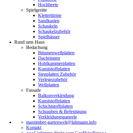
Hochbeete
Spielgeräte
Klettertürme
Sandkasten
Schaukeln
Schaukelzubehör
Spielhäuser
Rund ums Haus
Bedachung
Bitumenwellplatten
Dachrinnen
Hohlkammerplatten
Kunststoffplatten
Stegplatten Zubehör
Verlegezubehör
Wellplatten
Fassade
Balkonverkleidung
Kunststoffplatten
Schichtstoffplatten
Schrauben & Befestigung
Verkleidungspaneele
maxtimber-gartenwelt@luhmann.info
Kontakt
+++Lieferung direkt vom Großhändler+++