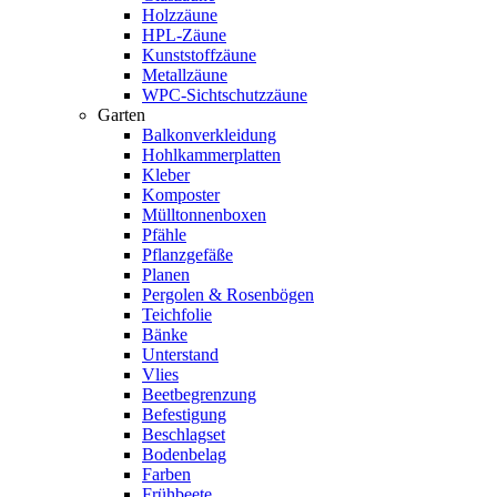
Holzzäune
HPL-Zäune
Kunststoffzäune
Metallzäune
WPC-Sichtschutzzäune
Garten
Balkonverkleidung
Hohlkammerplatten
Kleber
Komposter
Mülltonnenboxen
Pfähle
Pflanzgefäße
Planen
Pergolen & Rosenbögen
Teichfolie
Bänke
Unterstand
Vlies
Beetbegrenzung
Befestigung
Beschlagset
Bodenbelag
Farben
Frühbeete