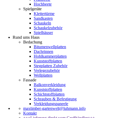
Hochbeete
Spielgeräte
Klettertürme
Sandkasten
Schaukeln
Schaukelzubehör
Spielhäuser
Rund ums Haus
Bedachung
Bitumenwellplatten
Dachrinnen
Hohlkammerplatten
Kunststoffplatten
Stegplatten Zubehör
Verlegezubehör
Wellplatten
Fassade
Balkonverkleidung
Kunststoffplatten
Schichtstoffplatten
Schrauben & Befestigung
Verkleidungspaneele
maxtimber-gartenwelt@luhmann.info
Kontakt
+++Lieferung direkt vom Großhändler+++