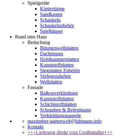
Spielgeräte
Klettertürme
Sandkasten
Schaukeln
Schaukelzubehör
Spielhäuser
Rund ums Haus
Bedachung
Bitumenwellplatten
Dachrinnen
Hohlkammerplatten
Kunststoffplatten
Stegplatten Zubehör
Verlegezubehör
Wellplatten
Fassade
Balkonverkleidung
Kunststoffplatten
Schichtstoffplatten
Schrauben & Befestigung
Verkleidungspaneele
maxtimber-gartenwelt@luhmann.info
Kontakt
+++Lieferung direkt vom Großhändler+++