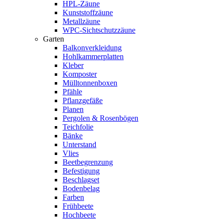
HPL-Zäune
Kunststoffzäune
Metallzäune
WPC-Sichtschutzzäune
Garten
Balkonverkleidung
Hohlkammerplatten
Kleber
Komposter
Mülltonnenboxen
Pfähle
Pflanzgefäße
Planen
Pergolen & Rosenbögen
Teichfolie
Bänke
Unterstand
Vlies
Beetbegrenzung
Befestigung
Beschlagset
Bodenbelag
Farben
Frühbeete
Hochbeete