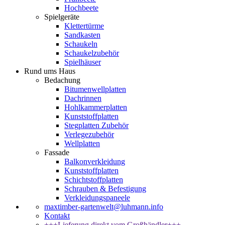
Hochbeete
Spielgeräte
Klettertürme
Sandkasten
Schaukeln
Schaukelzubehör
Spielhäuser
Rund ums Haus
Bedachung
Bitumenwellplatten
Dachrinnen
Hohlkammerplatten
Kunststoffplatten
Stegplatten Zubehör
Verlegezubehör
Wellplatten
Fassade
Balkonverkleidung
Kunststoffplatten
Schichtstoffplatten
Schrauben & Befestigung
Verkleidungspaneele
maxtimber-gartenwelt@luhmann.info
Kontakt
+++Lieferung direkt vom Großhändler+++