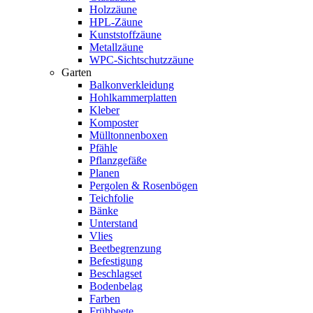
Holzzäune
HPL-Zäune
Kunststoffzäune
Metallzäune
WPC-Sichtschutzzäune
Garten
Balkonverkleidung
Hohlkammerplatten
Kleber
Komposter
Mülltonnenboxen
Pfähle
Pflanzgefäße
Planen
Pergolen & Rosenbögen
Teichfolie
Bänke
Unterstand
Vlies
Beetbegrenzung
Befestigung
Beschlagset
Bodenbelag
Farben
Frühbeete