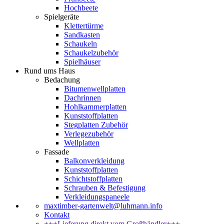
Hochbeete
Spielgeräte
Klettertürme
Sandkasten
Schaukeln
Schaukelzubehör
Spielhäuser
Rund ums Haus
Bedachung
Bitumenwellplatten
Dachrinnen
Hohlkammerplatten
Kunststoffplatten
Stegplatten Zubehör
Verlegezubehör
Wellplatten
Fassade
Balkonverkleidung
Kunststoffplatten
Schichtstoffplatten
Schrauben & Befestigung
Verkleidungspaneele
maxtimber-gartenwelt@luhmann.info
Kontakt
+++Lieferung direkt vom Großhändler+++