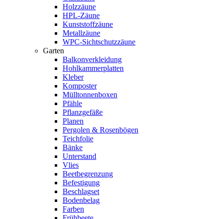
Holzzäune
HPL-Zäune
Kunststoffzäune
Metallzäune
WPC-Sichtschutzzäune
Garten
Balkonverkleidung
Hohlkammerplatten
Kleber
Komposter
Mülltonnenboxen
Pfähle
Pflanzgefäße
Planen
Pergolen & Rosenbögen
Teichfolie
Bänke
Unterstand
Vlies
Beetbegrenzung
Befestigung
Beschlagset
Bodenbelag
Farben
Frühbeete