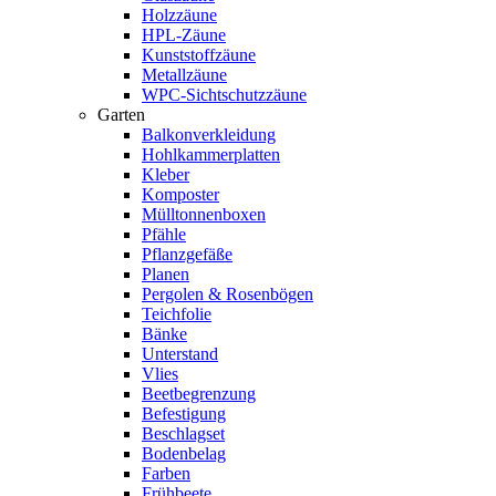
Holzzäune
HPL-Zäune
Kunststoffzäune
Metallzäune
WPC-Sichtschutzzäune
Garten
Balkonverkleidung
Hohlkammerplatten
Kleber
Komposter
Mülltonnenboxen
Pfähle
Pflanzgefäße
Planen
Pergolen & Rosenbögen
Teichfolie
Bänke
Unterstand
Vlies
Beetbegrenzung
Befestigung
Beschlagset
Bodenbelag
Farben
Frühbeete