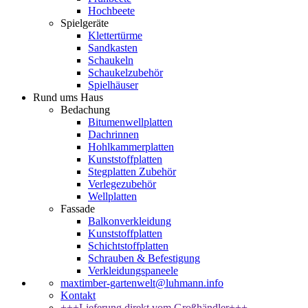
Hochbeete
Spielgeräte
Klettertürme
Sandkasten
Schaukeln
Schaukelzubehör
Spielhäuser
Rund ums Haus
Bedachung
Bitumenwellplatten
Dachrinnen
Hohlkammerplatten
Kunststoffplatten
Stegplatten Zubehör
Verlegezubehör
Wellplatten
Fassade
Balkonverkleidung
Kunststoffplatten
Schichtstoffplatten
Schrauben & Befestigung
Verkleidungspaneele
maxtimber-gartenwelt@luhmann.info
Kontakt
+++Lieferung direkt vom Großhändler+++