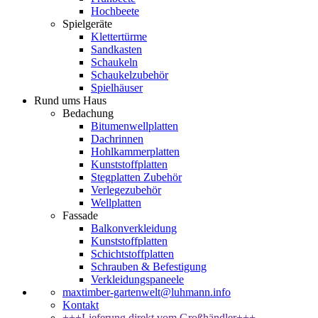
Hochbeete
Spielgeräte
Klettertürme
Sandkasten
Schaukeln
Schaukelzubehör
Spielhäuser
Rund ums Haus
Bedachung
Bitumenwellplatten
Dachrinnen
Hohlkammerplatten
Kunststoffplatten
Stegplatten Zubehör
Verlegezubehör
Wellplatten
Fassade
Balkonverkleidung
Kunststoffplatten
Schichtstoffplatten
Schrauben & Befestigung
Verkleidungspaneele
maxtimber-gartenwelt@luhmann.info
Kontakt
+++Lieferung direkt vom Großhändler+++