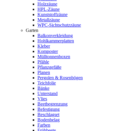
Holzzäune
HPL-Zäune
Kunststoffzäune
Metallzäune
WPC-Sichtschutzzäune
Garten
Balkonverkleidung
Hohlkammerplatten
Kleber
Komposter
Mülltonnenboxen
Pfähle
Pflanzgefäße
Planen
Pergolen & Rosenbögen
Teichfolie
Bänke
Unterstand
Vlies
Beetbegrenzung
Befestigung
Beschlagset
Bodenbelag
Farben
Frühbeete