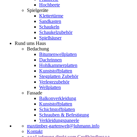
Hochbeete
Spielgeräte
Klettertürme
Sandkasten
Schaukeln
Schaukelzubehör
Spielhäuser
Rund ums Haus
Bedachung
Bitumenwellplatten
Dachrinnen
Hohlkammerplatten
Kunststoffplatten
Stegplatten Zubehör
Verlegezubehör
Wellplatten
Fassade
Balkonverkleidung
Kunststoffplatten
Schichtstoffplatten
Schrauben & Befestigung
Verkleidungspaneele
maxtimber-gartenwelt@luhmann.info
Kontakt
+++Lieferung direkt vom Großhändler+++