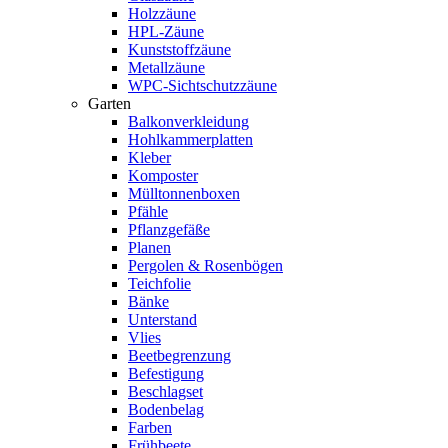
Holzzäune
HPL-Zäune
Kunststoffzäune
Metallzäune
WPC-Sichtschutzzäune
Garten
Balkonverkleidung
Hohlkammerplatten
Kleber
Komposter
Mülltonnenboxen
Pfähle
Pflanzgefäße
Planen
Pergolen & Rosenbögen
Teichfolie
Bänke
Unterstand
Vlies
Beetbegrenzung
Befestigung
Beschlagset
Bodenbelag
Farben
Frühbeete