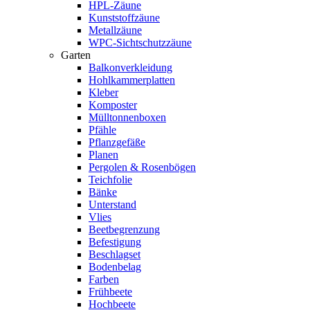
HPL-Zäune
Kunststoffzäune
Metallzäune
WPC-Sichtschutzzäune
Garten
Balkonverkleidung
Hohlkammerplatten
Kleber
Komposter
Mülltonnenboxen
Pfähle
Pflanzgefäße
Planen
Pergolen & Rosenbögen
Teichfolie
Bänke
Unterstand
Vlies
Beetbegrenzung
Befestigung
Beschlagset
Bodenbelag
Farben
Frühbeete
Hochbeete