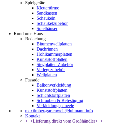
Spielgeräte
Klettertürme
Sandkasten
Schaukeln
Schaukelzubehör
Spielhäuser
Rund ums Haus
Bedachung
Bitumenwellplatten
Dachrinnen
Hohlkammerplatten
Kunststoffplatten
Stegplatten Zubehör
Verlegezubehör
Wellplatten
Fassade
Balkonverkleidung
Kunststoffplatten
Schichtstoffplatten
Schrauben & Befestigung
Verkleidungspaneele
maxtimber-gartenwelt@luhmann.info
Kontakt
+++Lieferung direkt vom Großhändler+++