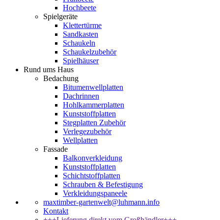
Hochbeete
Spielgeräte
Klettertürme
Sandkasten
Schaukeln
Schaukelzubehör
Spielhäuser
Rund ums Haus
Bedachung
Bitumenwellplatten
Dachrinnen
Hohlkammerplatten
Kunststoffplatten
Stegplatten Zubehör
Verlegezubehör
Wellplatten
Fassade
Balkonverkleidung
Kunststoffplatten
Schichtstoffplatten
Schrauben & Befestigung
Verkleidungspaneele
maxtimber-gartenwelt@luhmann.info
Kontakt
+++Lieferung direkt vom Großhändler+++