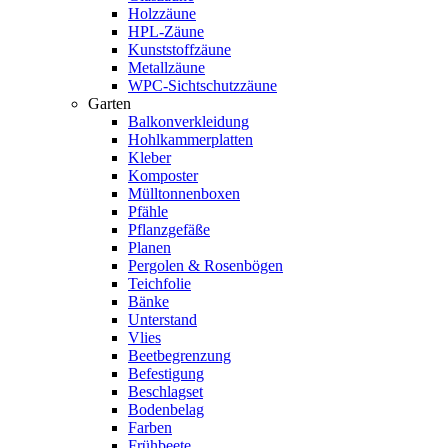
Holzzäune
HPL-Zäune
Kunststoffzäune
Metallzäune
WPC-Sichtschutzzäune
Garten
Balkonverkleidung
Hohlkammerplatten
Kleber
Komposter
Mülltonnenboxen
Pfähle
Pflanzgefäße
Planen
Pergolen & Rosenbögen
Teichfolie
Bänke
Unterstand
Vlies
Beetbegrenzung
Befestigung
Beschlagset
Bodenbelag
Farben
Frühbeete