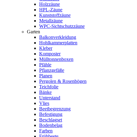
Holzzäune
HPL-Zäune
Kunststoffzäune
Metallzäune
WPC-Sichtschutzzäune
Garten
Balkonverkleidung
Hohlkammerplatten
Kleber
Komposter
Mülltonnenboxen
Pfähle
Pflanzgefäße
Planen
Pergolen & Rosenbögen
Teichfolie
Bänke
Unterstand
Vlies
Beetbegrenzung
Befestigung
Beschlagset
Bodenbelag
Farben
Frühbeete