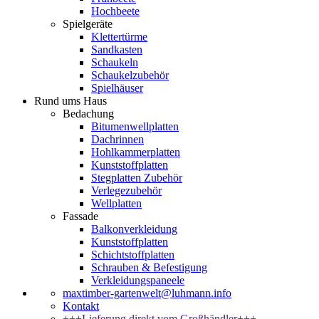
Hochbeete
Spielgeräte
Klettertürme
Sandkasten
Schaukeln
Schaukelzubehör
Spielhäuser
Rund ums Haus
Bedachung
Bitumenwellplatten
Dachrinnen
Hohlkammerplatten
Kunststoffplatten
Stegplatten Zubehör
Verlegezubehör
Wellplatten
Fassade
Balkonverkleidung
Kunststoffplatten
Schichtstoffplatten
Schrauben & Befestigung
Verkleidungspaneele
maxtimber-gartenwelt@luhmann.info
Kontakt
+++Lieferung direkt vom Großhändler+++